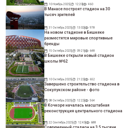
10 Ноябрь 2025
12:20
460
В Манасе построят стадион на 30
тысяч зрителей
31 Октябрь 2025
13:02
978
На новом стадионе в Бишкеке
разместятся мировые спортивные
бренды
15 Октябрь 2025
09:21
648
В Бишкеке открыли новый стадион
школы №62
10 Октябрь 2025
21:22
652
Завершено строительство стадиона в
Сокулукском районе - фото
08 Октябрь 2025
12:22
564
В Кочкоре началась масштабная
реконструкция центрального стадиона
22 Сентябрь 2025
12:43
688
Современный стадион на 3,5 тысячи