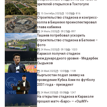
зрителей открылся в Токтогуле
15 Сентябрь 2025
10:05
816
Строительство стадиона и конгресс-
холла в Бишкеке проинспектировал
глава кабмина
24 Июль 2025
09:27
897
Ташиев потребовал ускорить
строительство стадиона в Баткене –
фото
24 Июнь 2025
09:15
1020
Каракол получил стадион
международного уровня - Медербек
Сыдыков
24 Май 2025
10:59
1109
Кыргызстан подал заявку на
проведение Кубка Азии по футболу
2031 года - президент
24 Май 2025
00:09
1247
На открытии стадиона в Караколе
прошел матч «Барс» — «ОшМУ»