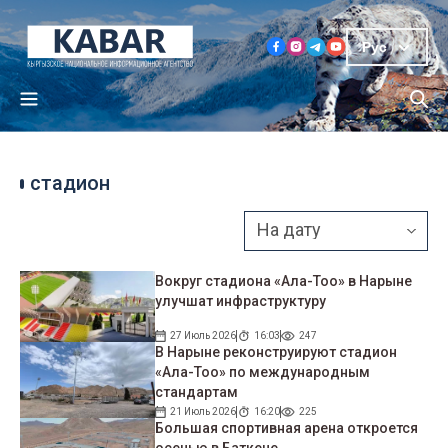
Рус
стадион
Вокруг стадиона «Ала-Тоо» в Нарыне
улучшат инфраструктуру
27 Июль 2026
16:03
247
В Нарыне реконструируют стадион
«Ала-Тоо» по международным
стандартам
21 Июль 2026
16:20
225
Большая спортивная арена откроется
осенью в Баткене