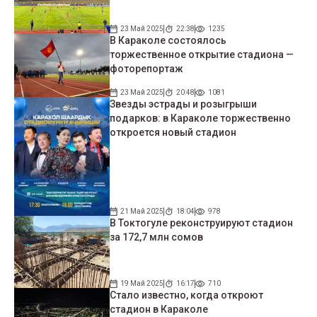
23 Май 2025
22:38
1235
В Караколе состоялось
торжественное открытие стадиона —
фоторепортаж
23 Май 2025
20:48
1081
Звезды эстрады и розыгрыши
подарков: в Караколе торжественно
откроется новый стадион
21 Май 2025
18:04
978
В Токтогуле реконструируют стадион
за 172,7 млн сомов
19 Май 2025
16:17
710
Стало известно, когда откроют
стадион в Караколе