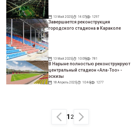
13 Май 2025
14:07
1297
Завершается реконструкция
городского стадиона в Караколе
13 Май 2025
10:09
781
В Нарыне полностью реконструируют
центральный стадион «Ала-Тоо» -
эскизы
18 Апрель 2025
10:46
1277
1
2