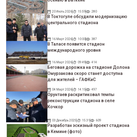
20 Июль 2026
15:59
280
В Токтогуле обсудили модернизацию
центрального стадиона
16 Март 2026
10:00
387
В Таласе появится стадион
международного уровня
16 Март 2026
09:49
414
Беговая дорожка на стадионе Долона
Омурзакова скоро станет доступна
для жителей – ГАФКиС
04 Март 2026
14:15
497
Орунтаев раскритиковал темпы
реконструкции стадиона в селе
Кочкор
03 Декабрь 2025
15:31
609
Разработан эскизный проект стадиона
в Кемине (фото)