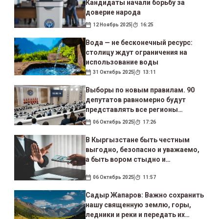
Кандидаты начали борьбу за
доверие народа
12 Ноябрь 2025
16:25
Вода — не бесконечный ресурс:
столицу ждут ограничения на
использование воды
31 Октябрь 2025
13:11
Выборы по новым правилам. 90
депутатов равномерно будут
представлять все регионы
страны
06 Октябрь 2025
17:26
В Кыргызстане быть честным
выгодно, безопасно и уважаемо,
а быть вором стыдно и
рискованно
06 Октябрь 2025
11:57
Садыр Жапаров: Важно сохранить
нашу священную землю, горы,
ледники и реки и передать их