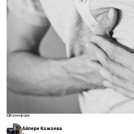
Казинформ
Айпери Кожоева