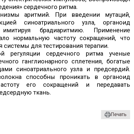
едения» сердечного ритма.
низмы аритмий. При введении мутаций,
цией синоатриального узла, органоид
 имитируя брадиаритмию. Применение
ало нормальную частоту сокращений, что
 системы для тестирования терапии.
ой регуляции сердечного ритма ученые
чного ганглионарного сплетения, богатые
ами синоатриального узла и предсердий.
волокна способны проникать в органоид
 частоту его сокращений и передавать
едсердную ткань.
Печать