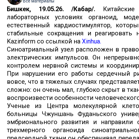
Все материалы
Бишкек, 19.05.26. /Кабар/.
Китайские 
лабораторных условиях органоид, мод
естественный кардиостимулятор, которы
стабильные сокращения и реагировать н
Kazinform со ссылкой на
Xinhua.
Синоатриальный узел расположен в право
электрических импульсов. Он непрерывн
контролем нервной системы и координир
При нарушении его работы сердечный р
вовсе, что в тяжелых случаях представляет
сложно: он очень мал, глубоко скрыт в тк
воспроизвести особенности человеческого
Ученые из Центра молекулярной клето
больницы Чжуншань Фуданьского униве
эмбрионального развития и направили 
трехмерного органоида синоатриальн
предсердной ткани он обеспечивал переда