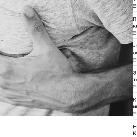
П
к
«
о
Э
т
К
и
Н
К