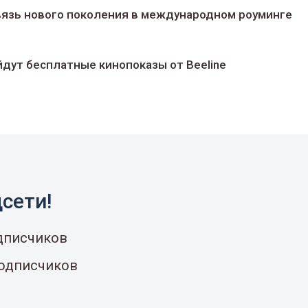
 связь нового поколения в международном роуминге
йдут беcплатные кинопоказы от Beeline
сети!
одписчиков
подписчиков