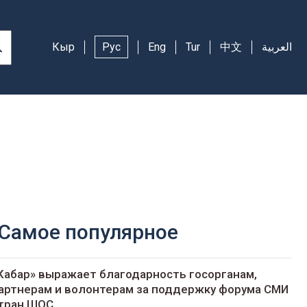
Кыр
Рус
Eng
Tur
中文
العربية
Самое популярное
Кабар» выражает благодарность госорганам,
артнерам и волонтерам за поддержку форума СМИ
тран ШОС