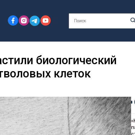
астили биологический
тволовых клеток
«
п
с