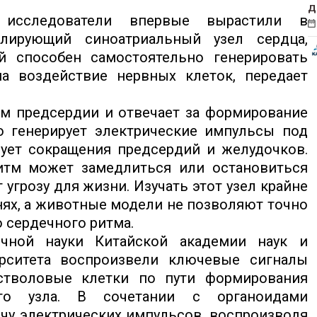
д
исследователи впервые вырастили в
елирующий синоатриальный узел сердца,
й способен самостоятельно генерировать
а воздействие нервных клеток, передает
м предсердии и отвечает за формирование
о генерирует электрические импульсы под
ует сокращения предсердий и желудочков.
итм может замедлиться или остановиться
 угрозу для жизни. Изучать этот узел крайне
анях, а животные модели не позволяют точно
 сердечного ритма.
чной науки Китайской академии наук и
рситета воспроизвели ключевые сигналы
стволовые клетки по пути формирования
ого узла. В сочетании с органоидами
чу электрических импульсов, воспроизводя