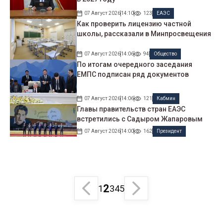
07 Август 2026
14:10
123
ЕАЭС
Как проверить лицензию частной
школы, рассказали в Минпросвещения
07 Август 2026
14:06
94
Общество
По итогам очередного заседания
ЕМПС подписан ряд документов
07 Август 2026
14:06
121
Кабмин
Главы правительств стран ЕАЭС
встретились с Садыром Жапаровым
07 Август 2026
14:00
162
Президент
2
1
3
4
5