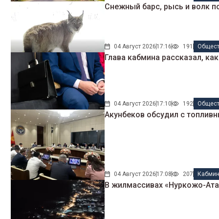
Снежный барс, рысь и волк п
04 Август 2026
17:16
191
Общес
Глава кабмина рассказал, ка
04 Август 2026
17:10
192
Общес
Акунбеков обсудил с топлив
04 Август 2026
17:08
207
Кабми
В жилмассивах «Нуркожо-Ата