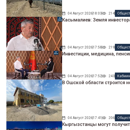
04 Август 2026
18:03
214
Общес
Касымалиев: Земля инвестора
04 Август 2026
17:58
219
Общес
Инвестиции, медицина, пенси
04 Август 2026
17:52
243
Кабми
В Ошской области строится н
04 Август 2026
17:41
206
Общес
Кыргызстанцы могут получить