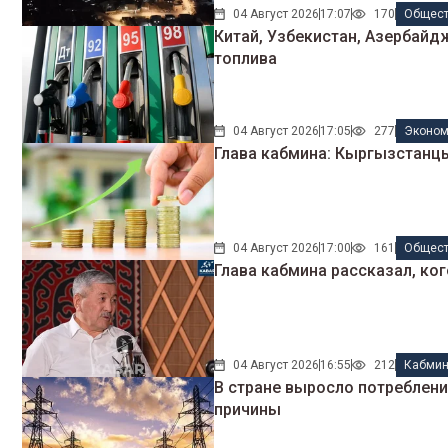
04 Август 2026
17:07
170
Общес
Китай, Узбекистан, Азербайд
топлива
04 Август 2026
17:05
277
Эконом
Глава кабмина: Кыргызстанц
04 Август 2026
17:00
161
Общес
Глава кабмина рассказал, ко
04 Август 2026
16:55
212
Кабми
В стране выросло потреблен
причины