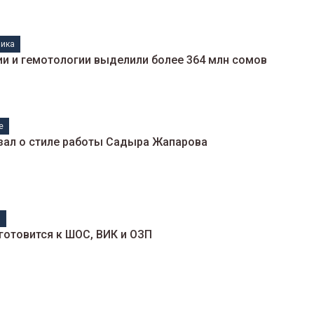
ика
ии и гемотологии выделили более 364 млн сомов
е
ал о стиле работы Садыра Жапарова
н
готовится к ШОС, ВИК и ОЗП