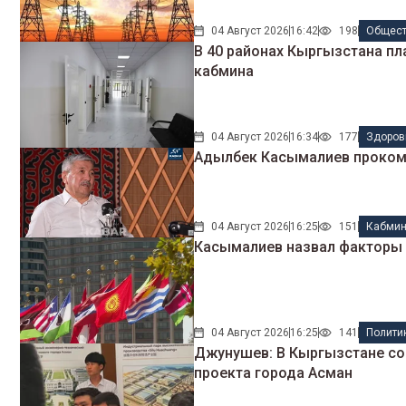
04 Август 2026
16:42
198
Общес
В 40 районах Кыргызстана пл
кабмина
04 Август 2026
16:34
177
Здоров
Адылбек Касымалиев прокомм
04 Август 2026
16:25
151
Кабми
Касымалиев назвал факторы 
04 Август 2026
16:25
141
Полити
Джунушев: В Кыргызстане со
проекта города Асман