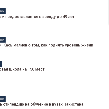
тво
м предоставляется в аренду до 49 лет
тво
и. Касымалиев о том, как поднять уровень жизни
н
овая школа на 150 мест
тво
 стипендию на обучение в вузах Пакистана