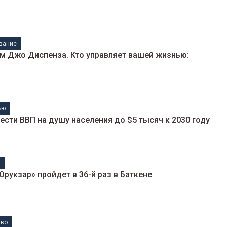
вание
м Джо Диспенза. Кто управляет вашей жизнью:
ью
ести ВВП на душу населения до $5 тысяч к 2030 году
н
укзар» пройдет в 36-й раз в Баткене
тво