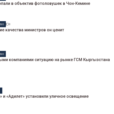
опали в объектив фотоловушек в Чон-Кемине
тво
кие качества министров он ценит
тво
ными компаниями ситуацию на рынке ГСМ Кыргызстана
н
» и «Адилет» установили уличное освещение