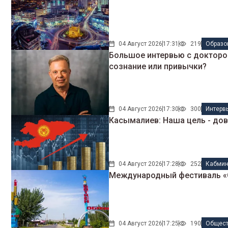
04 Август 2026
17:31
219
Образо
Большое интервью с докторо
сознание или привычки?
04 Август 2026
17:30
300
Интерв
Касымалиев: Наша цель - дов
04 Август 2026
17:28
252
Кабми
Международный фестиваль «Ор
04 Август 2026
17:25
190
Общес