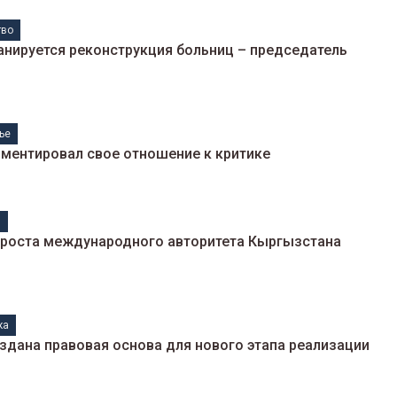
тво
анируется реконструкция больниц – председатель
ье
ентировал свое отношение к критике
н
роста международного авторитета Кыргызстана
ка
здана правовая основа для нового этапа реализации