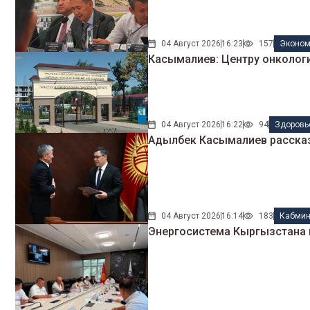
04 Август 2026
16:23
157
Эконом
Касымалиев: Центру онколог
04 Август 2026
16:22
94
Здоровь
Адылбек Касымалиев рассказ
04 Август 2026
16:14
183
Кабми
Энергосистема Кыргызстана 