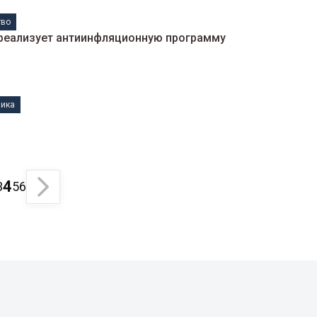
тво
реализует антиинфляционную программу
ика
4
3
5
6