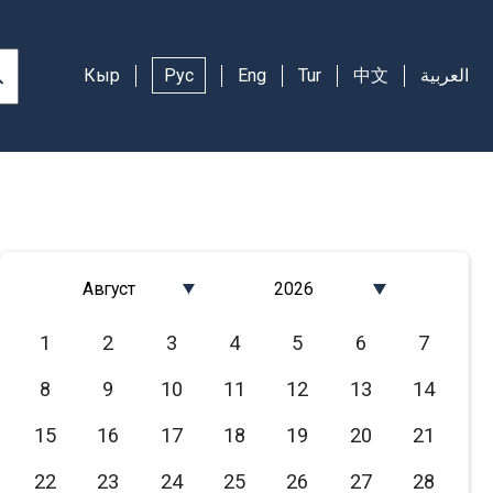
Кыр
Рус
Eng
Tur
中文
العربية
Август
2026
Январь
2026
1
2
3
4
5
6
7
Февраль
2025
8
9
10
11
12
13
14
Март
2024
Апрель
2023
15
16
17
18
19
20
21
Май
2022
22
23
24
25
26
27
28