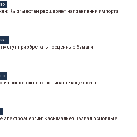
тво
жан: Кыргызстан расширяет направления импорта
ика
ы могут приобретать госценные бумаги
тво
го из чиновников отчитывает чаще всего
н
ие электроэнергии: Касымалиев назвал основные