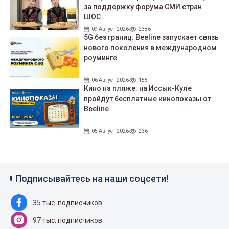
за поддержку форума СМИ стран
ШОС
09 Август 2026
2386
5G без границ: Beeline запускает связь
нового поколения в международном
роуминге
06 Август 2026
155
Кино на пляже: на Иссык-Куле
пройдут беcплатные кинопоказы от
Beeline
05 Август 2026
236
Подписывайтесь на наши соцсети!
35 тыс. подписчиков
97 тыс. подписчиков