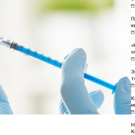
П
к
«
о
Э
т
К
и
Н
К