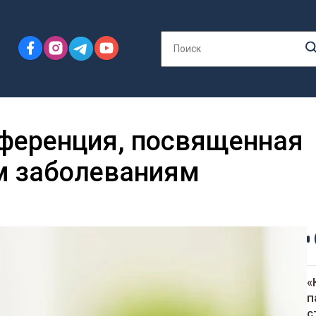
нференция, посвященная
м заболеваниям
«
п
с