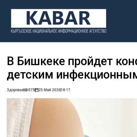
В Бишкеке пройдет ко
детским инфекционны
Здоровье
575
25 Май 2026
18:17