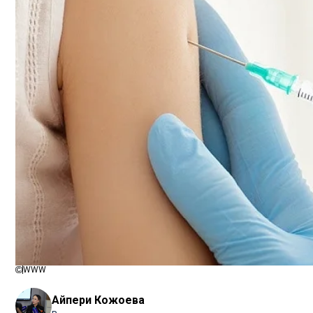
WWW
Айпери Кожоева