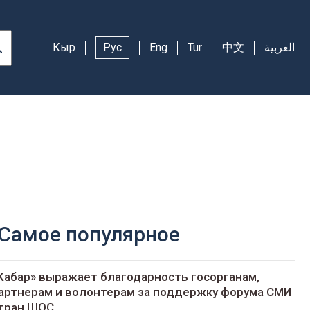
Кыр
Рус
Eng
Tur
中文
العربية
Самое популярное
Кабар» выражает благодарность госорганам,
артнерам и волонтерам за поддержку форума СМИ
тран ШОС