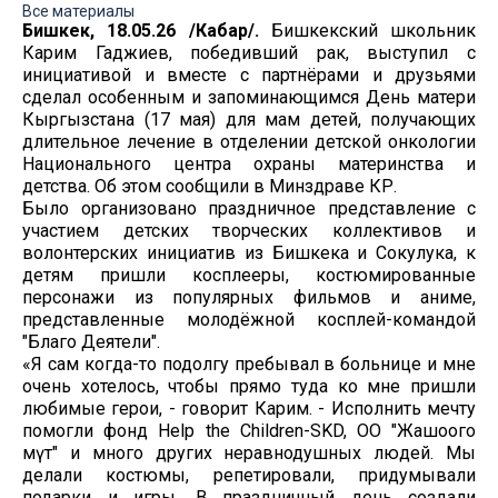
Все материалы
Бишкек, 18.05.26 /Кабар/.
Бишкекский школьник
Карим Гаджиев, победивший рак, выступил с
инициативой и вместе с партнёрами и друзьями
сделал особенным и запоминающимся День матери
Кыргызстана (17 мая) для мам детей, получающих
длительное лечение в отделении детской онкологии
Национального центра охраны материнства и
детства. Об этом сообщили в Минздраве КР.
Было организовано праздничное представление с
участием детских творческих коллективов и
волонтерских инициатив из Бишкека и Сокулука, к
детям пришли косплееры, костюмированные
персонажи из популярных фильмов и аниме,
представленные молодёжной косплей-командой
"Благо Деятели".
«Я сам когда-то подолгу пребывал в больнице и мне
очень хотелось, чтобы прямо туда ко мне пришли
любимые герои, - говорит Карим. - Исполнить мечту
помогли фонд Help the Children-SKD, ОО "Жашоого
Үмүт" и много других неравнодушных людей. Мы
делали костюмы, репетировали, придумывали
подарки и игры. В праздничный день создали