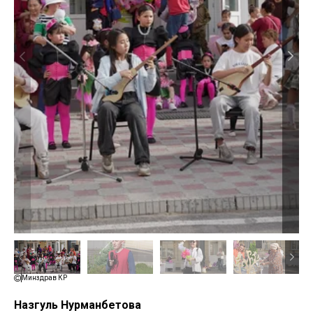
Минздрав КР
Назгуль Нурманбетова