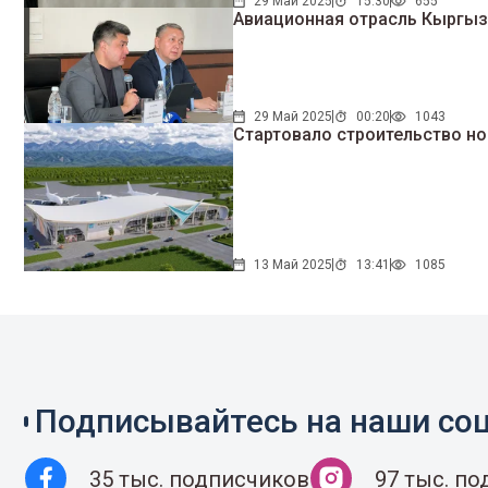
29 Май 2025
15:30
655
29 Май 2025
00:20
1043
Стартовало строительство н
13 Май 2025
13:41
1085
Подписывайтесь на наши соц
35 тыс. подписчиков
97 тыс. п