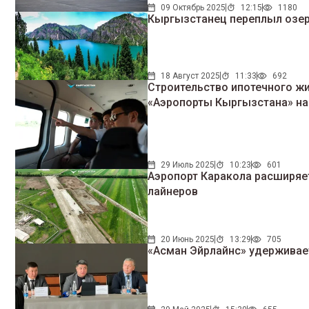
09 Октябрь 2025
12:15
1180
Кыргызстанец переплыл озе
18 Август 2025
11:33
692
Строительство ипотечного жи
«Аэропорты Кыргызстана» на
29 Июль 2025
10:23
601
Аэропорт Каракола расширяе
лайнеров
20 Июнь 2025
13:29
705
«Асман Эйрлайнс» удерживае