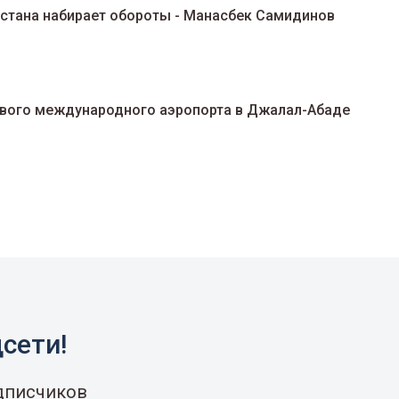
Авиационная отрасль Кыргызстана набирает обороты - Манасбек Самидинов
ового международного аэропорта в Джалал-Абаде
сети!
одписчиков