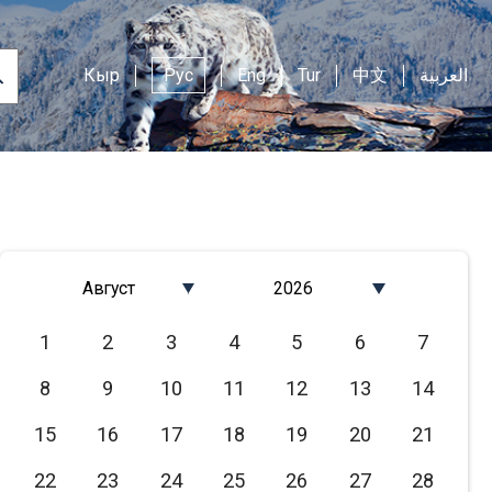
Кыр
Рус
Eng
Tur
中文
العربية
Август
2026
Январь
2026
1
2
3
4
5
6
7
Февраль
2025
8
9
10
11
12
13
14
Март
2024
Апрель
2023
15
16
17
18
19
20
21
Май
2022
22
23
24
25
26
27
28