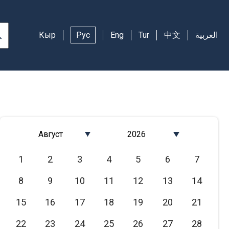
Кыр
Рус
Eng
Tur
中文
العربية
Август
2026
Январь
2026
1
2
3
4
5
6
7
Февраль
2025
8
9
10
11
12
13
14
Март
2024
Апрель
2023
15
16
17
18
19
20
21
Май
2022
22
23
24
25
26
27
28