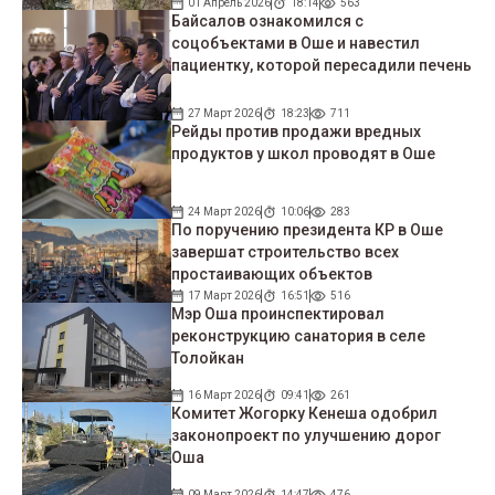
01 Апрель 2026
18:14
563
Байсалов ознакомился с
соцобъектами в Оше и навестил
пациентку, которой пересадили печень
27 Март 2026
18:23
711
Рейды против продажи вредных
продуктов у школ проводят в Оше
24 Март 2026
10:06
283
По поручению президента КР в Оше
завершат строительство всех
простаивающих объектов
17 Март 2026
16:51
516
Мэр Оша проинспектировал
реконструкцию санатория в селе
Толойкан
16 Март 2026
09:41
261
Комитет Жогорку Кенеша одобрил
законопроект по улучшению дорог
Оша
09 Март 2026
14:47
476