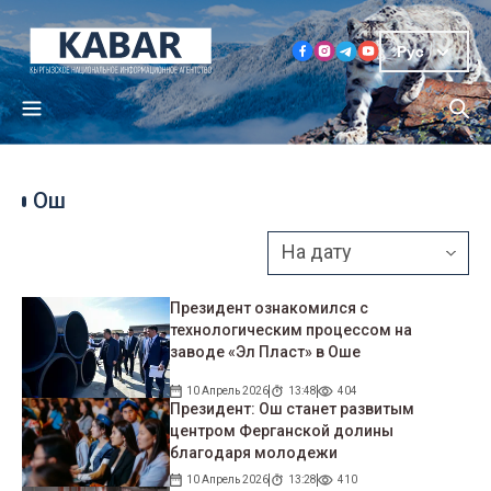
Рус
Ош
Президент ознакомился с
технологическим процессом на
заводе «Эл Пласт» в Оше
10 Апрель 2026
13:48
404
Президент: Ош станет развитым
центром Ферганской долины
благодаря молодежи
10 Апрель 2026
13:28
410