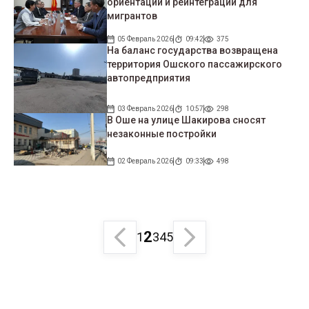
ориентации и реинтеграции для
мигрантов
05 Февраль 2026
09:42
375
На баланс государства возвращена
территория Ошского пассажирского
автопредприятия
03 Февраль 2026
10:57
298
В Оше на улице Шакирова сносят
незаконные постройки
02 Февраль 2026
09:33
498
2
1
3
4
5