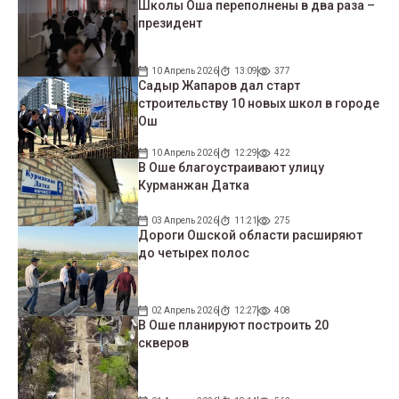
Школы Оша переполнены в два раза –
президент
10 Апрель 2026
13:09
377
Садыр Жапаров дал старт
строительству 10 новых школ в городе
Ош
10 Апрель 2026
12:29
422
В Оше благоустраивают улицу
Курманжан Датка
03 Апрель 2026
11:21
275
Дороги Ошской области расширяют
до четырех полос
02 Апрель 2026
12:27
408
В Оше планируют построить 20
скверов