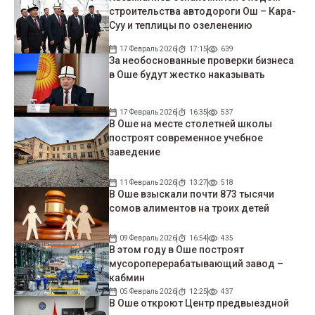
строительства автодороги Ош – Кара-
Суу и теплицы по озеленению
17 Февраль 2026
17:15
639
За необоснованные проверки бизнеса
в Оше будут жестко наказывать
17 Февраль 2026
16:35
537
В Оше на месте столетней школы
построят современное учебное
заведение
11 Февраль 2026
13:27
518
В Оше взыскали почти 873 тысячи
сомов алиментов на троих детей
09 Февраль 2026
16:54
435
В этом году в Оше построят
мусороперерабатывающий завод –
кабмин
05 Февраль 2026
12:25
437
В Оше откроют Центр предвыездной