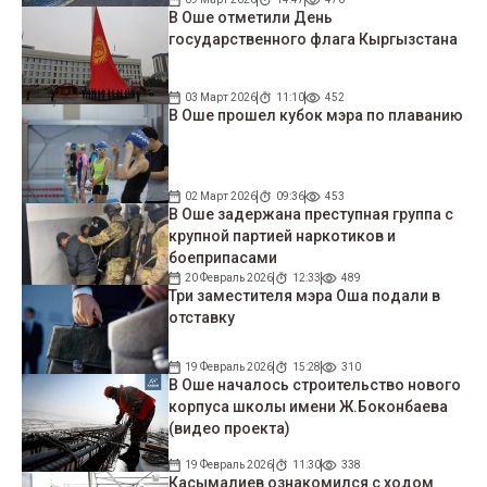
В Оше отметили День
государственного флага Кыргызстана
03 Март 2026
11:10
452
В Оше прошел кубок мэра по плаванию
02 Март 2026
09:36
453
В Оше задержана преступная группа с
крупной партией наркотиков и
боеприпасами
20 Февраль 2026
12:33
489
Три заместителя мэра Оша подали в
отставку
19 Февраль 2026
15:28
310
В Оше началось строительство нового
корпуса школы имени Ж.Боконбаева
(видео проекта)
19 Февраль 2026
11:30
338
Касымалиев ознакомился с ходом