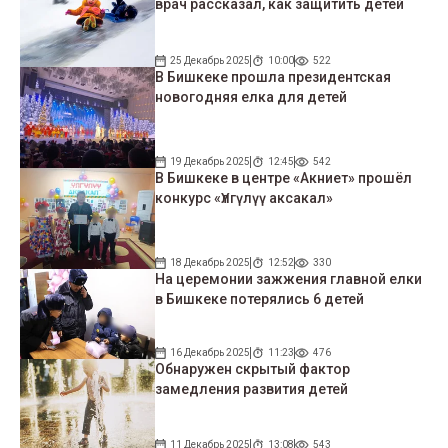
врач рассказал, как защитить детей
25 Декабрь 2025
10:00
522
В Бишкеке прошла президентская
новогодняя елка для детей
19 Декабрь 2025
12:45
542
В Бишкеке в центре «Акниет» прошёл
конкурс «Үлгүлүү аксакал»
18 Декабрь 2025
12:52
330
На церемонии зажжения главной елки
в Бишкеке потерялись 6 детей
16 Декабрь 2025
11:23
476
Обнаружен скрытый фактор
замедления развития детей
11 Декабрь 2025
13:08
543