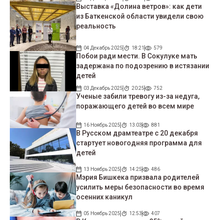
Выставка «Долина ветров»: как дети
из Баткенской области увидели свою
реальность
04 Декабрь 2025
18:21
579
Побои ради мести. В Сокулуке мать
задержана по подозрению в истязании
детей
03 Декабрь 2025
20:25
752
Ученые забили тревогу из-за недуга,
поражающего детей во всем мире
16 Ноябрь 2025
13:03
881
В Русском драмтеатре с 20 декабря
стартует новогодняя программа для
детей
13 Ноябрь 2025
14:25
486
Мэрия Бишкека призвала родителей
усилить меры безопасности во время
осенних каникул
05 Ноябрь 2025
12:53
407