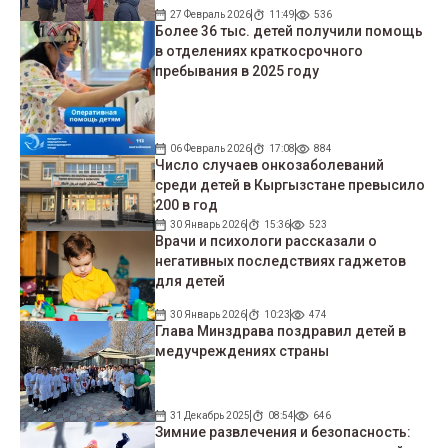
27 Февраль 2026
11:49
536
Более 36 тыс. детей получили помощь
в отделениях краткосрочного
пребывания в 2025 году
06 Февраль 2026
17:08
884
Число случаев онкозаболеваний
среди детей в Кыргызстане превысило
200 в год
30 Январь 2026
15:36
523
Врачи и психологи рассказали о
негативных последствиях гаджетов
для детей
30 Январь 2026
10:23
474
Глава Минздрава поздравил детей в
медучреждениях страны
31 Декабрь 2025
08:54
646
Зимние развлечения и безопасность: