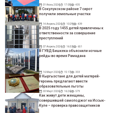
01 Июнь 2026
17:05
435
В Сокулукском районе 7 сирот
получили земельные участки
14 Апрель 2026
10:29
439
В 2025 году 1455 детей привлечены к
ответственности за совершение
преступлений
07 Апрель 2026
16:53
651
В ГУВД Бишкека объяснили ночные
рейды во время Рамадана
16 Март 2026
15:17
333
В Кыргызстане для детей матерей-
героинь предлагают ввести
образовательные льготы
03 Март 2026
16:26
579
Как живут дети женщины,
совершившей самоподжог на Иссык-
Куле – проверка правозащитников