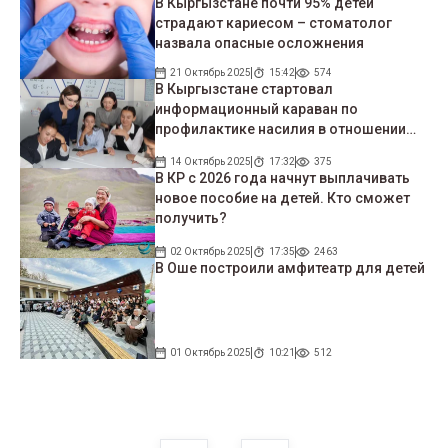
В Кыргызстане почти 95% детей
страдают кариесом – стоматолог
назвала опасные осложнения
21 Октябрь 2025
15:42
574
В Кыргызстане стартовал
информационный караван по
профилактике насилия в отношении
детей
14 Октябрь 2025
17:32
375
В КР с 2026 года начнут выплачивать
новое пособие на детей. Кто сможет
получить?
02 Октябрь 2025
17:35
2463
В Оше построили амфитеатр для детей
01 Октябрь 2025
10:21
512